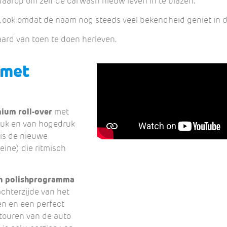
aarop om zelf de carwash nieuw leven in te blazen.
 ook omdat de naam nog steeds veel bekendheid geniet in d
ard van toen te doen herleven.
 met
ium roll-over
met
ruk en van hogedruk
 is de nieuwe
eine) die ritmisch
en polishprogramma
achterzijde van het
en en een perfect
ntouren van de auto