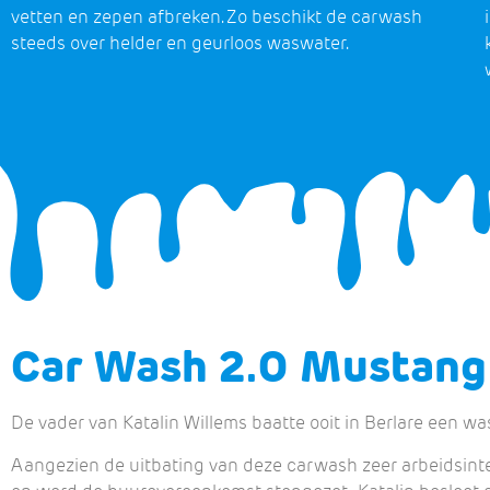
vetten en zepen afbreken. Zo beschikt de carwash
steeds over helder en geurloos waswater.
Car Wash 2.0 Mustang
De vader van Katalin Willems baatte ooit in Berlare een w
Aangezien de uitbating van deze carwash zeer arbeidsinten