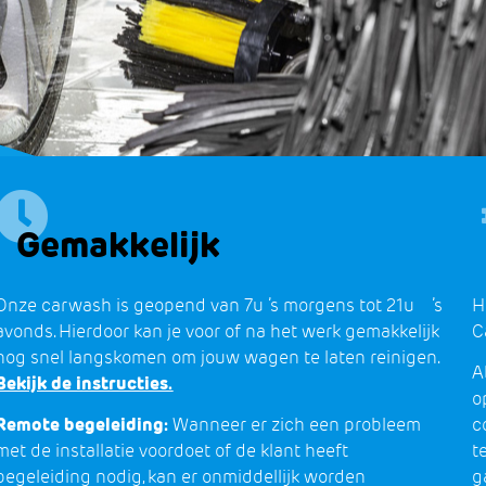
Gemakkelijk
Onze carwash is geopend van 7u ’s morgens tot 21u ’s
H
avonds. Hierdoor kan je voor of na het werk gemakkelijk
C
nog snel langskomen om jouw wagen te laten reinigen.
A
Bekijk de instructies.
o
Remote begeleiding:
Wanneer er zich een probleem
c
met de installatie voordoet of de klant heeft
t
begeleiding nodig, kan er onmiddellijk worden
g