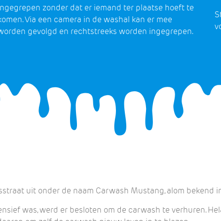
ingegrepen zonder dat er iemand ter plaatse hoeft te
S
komen. Via een camera in de washal kan er mee
v
worden gevolgd en rechtstreeks worden ingegrepen.
asstraat uit onder de naam Carwash Mustang, alom bekend in
sief was, werd er besloten om de carwash te verhuren. Hela