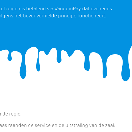
tofzuigen is betalend via VacuumPay, dat eveneens
olgens het bovenvermelde principe functioneert.
 de regio.
as taanden de service en de uitstraling van de zaak,