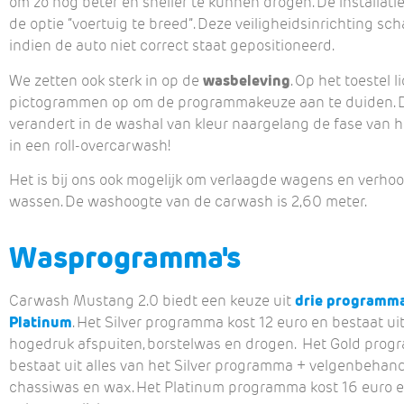
om zo nog beter en sneller te kunnen drogen. De installatie
de optie “voertuig te breed”. Deze veiligheidsinrichting sc
indien de auto niet correct staat gepositioneerd.
We zetten ook sterk in op de
wasbeleving
. Op het toestel 
pictogrammen op om de programmakeuze aan te duiden. D
verandert in de washal van kleur naargelang de fase van 
in een roll-overcarwash!
Het is bij ons ook mogelijk om verlaagde wagens en verh
wassen. De washoogte van de carwash is 2,60 meter.
Wasprogramma's
Carwash Mustang 2.0 biedt een keuze uit
drie programma’
Platinum
. Het Silver programma kost 12 euro en bestaat ui
hogedruk afspuiten, borstelwas en drogen. Het Gold prog
bestaat uit alles van het Silver programma + velgenbehand
chassiwas en wax. Het Platinum programma kost 16 euro 