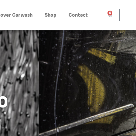
0
-over Carwash
Shop
Contact
0