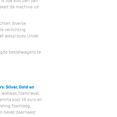
 is ook voorzien van
hakelt de machine uit
lichten diverse
e verlichting
het wasproces. Uniek
oogde bestelwagens te
s: Silver, Gold en
t wielwas, foamnevel,
ramma kost 14 euro en
eling, foamlaag,
en bevat daarnaast