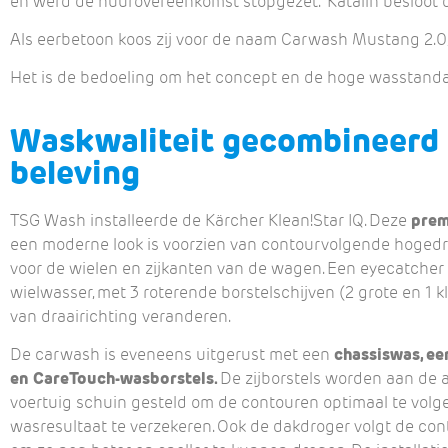
en werd de huurovereenkomst stopgezet. Katalin besloot d
Als eerbetoon koos zij voor de naam Carwash Mustang 2.0,
Het is de bedoeling om het concept en de hoge wasstanda
Waskwaliteit gecombineerd
beleving
TSG Wash installeerde de Kärcher Klean!Star IQ. Deze
prem
een moderne look is voorzien van contourvolgende hoged
voor de wielen en zijkanten van de wagen. Een eyecatcher
wielwasser, met 3 roterende borstelschijven (2 grote en 1 kl
van draairichting veranderen.
De carwash is eveneens uitgerust met een
chassiswas, e
en CareTouch-wasborstels.
De zijborstels worden aan de 
voertuig schuin gesteld om de contouren optimaal te volg
wasresultaat te verzekeren. Ook de dakdroger volgt de co