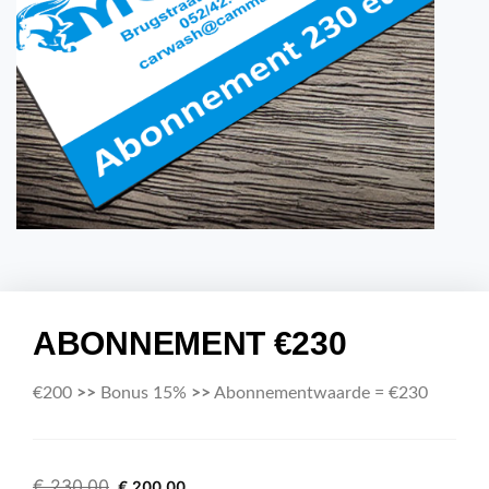
ABONNEMENT €230
€200
>>
Bonus 15%
>>
Abonnementwaarde = €230
€
230,00
€
200,00